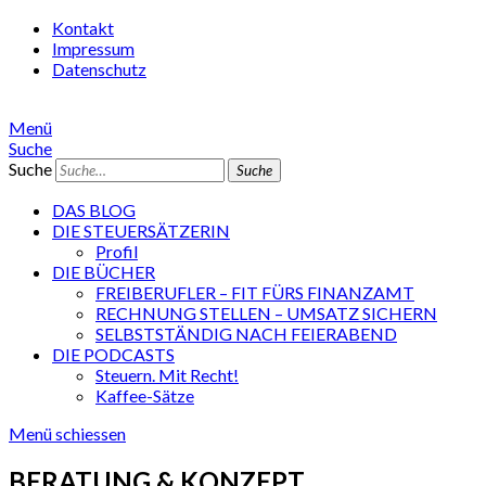
Kontakt
Impressum
Datenschutz
Menü
Suche
Suche
DAS BLOG
DIE STEUERSÄTZERIN
Profil
DIE BÜCHER
FREIBERUFLER – FIT FÜRS FINANZAMT
RECHNUNG STELLEN – UMSATZ SICHERN
SELBSTSTÄNDIG NACH FEIERABEND
DIE PODCASTS
Steuern. Mit Recht!
Kaffee-Sätze
Menü schiessen
BERATUNG & KONZEPT