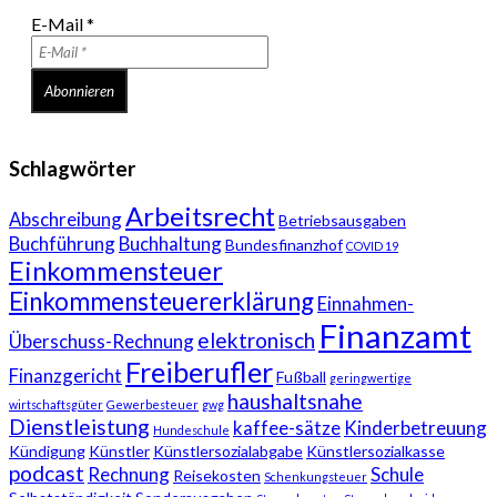
E-Mail
*
Schlagwörter
Arbeitsrecht
Abschreibung
Betriebsausgaben
Buchführung
Buchhaltung
Bundesfinanzhof
COVID 19
Einkommensteuer
Einkommensteuererklärung
Einnahmen-
Finanzamt
elektronisch
Überschuss-Rechnung
Freiberufler
Finanzgericht
Fußball
geringwertige
haushaltsnahe
wirtschaftsgüter
Gewerbesteuer
gwg
Dienstleistung
kaffee-sätze
Kinderbetreuung
Hundeschule
Kündigung
Künstler
Künstlersozialabgabe
Künstlersozialkasse
podcast
Rechnung
Schule
Reisekosten
Schenkungsteuer