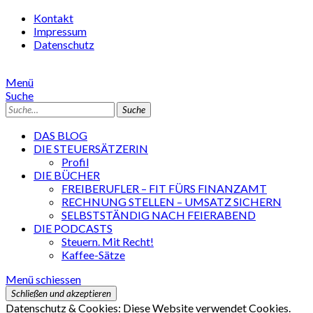
Kontakt
Impressum
Datenschutz
Menü
Suche
Suche
DAS BLOG
DIE STEUERSÄTZERIN
Profil
DIE BÜCHER
FREIBERUFLER – FIT FÜRS FINANZAMT
RECHNUNG STELLEN – UMSATZ SICHERN
SELBSTSTÄNDIG NACH FEIERABEND
DIE PODCASTS
Steuern. Mit Recht!
Kaffee-Sätze
Menü schiessen
Datenschutz & Cookies: Diese Website verwendet Cookies.