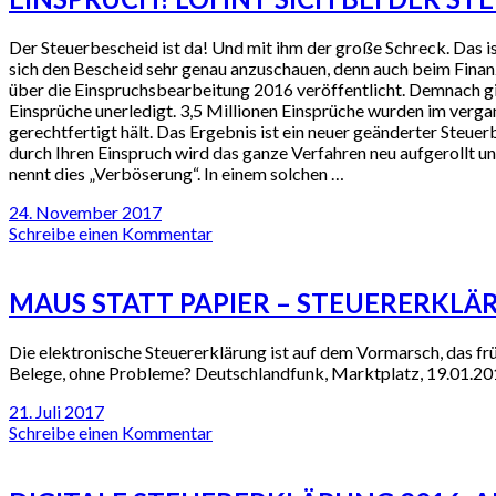
Der Steuerbescheid ist da! Und mit ihm der große Schreck. Das ist
sich den Bescheid sehr genau anzuschauen, denn auch beim Finanz
über die Einspruchsbearbeitung 2016 veröffentlicht. Demnach gi
Einsprüche unerledigt. 3,5 Millionen Einsprüche wurden im verga
gerechtfertigt hält. Das Ergebnis ist ein neuer geänderter Steu
durch Ihren Einspruch wird das ganze Verfahren neu aufgerollt und
nennt dies „Verböserung“. In einem solchen …
24. November 2017
Schreibe einen Kommentar
MAUS STATT PAPIER – STEUERERKLÄ
Die elektronische Steuererklärung ist auf dem Vormarsch, das früh
Belege, ohne Probleme? Deutschlandfunk, Marktplatz, 19.01.2
21. Juli 2017
Schreibe einen Kommentar