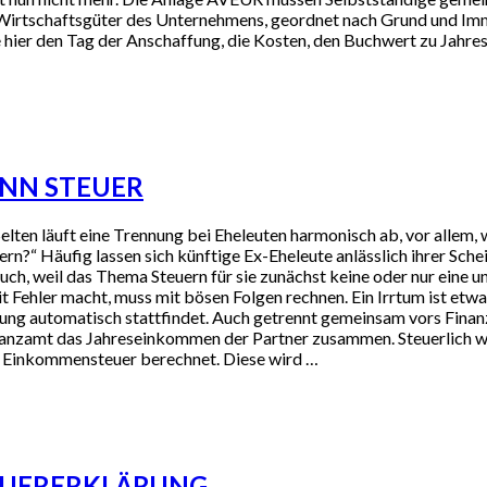
Wirtschaftsgüter des Unternehmens, geordnet nach Grund und Imm
hier den Tag der Anschaffung, die Kosten, den Buchwert zu Jahr
ANN STEUER
ten läuft eine Trennung bei Eheleuten harmonisch ab, vor allem, w
?“ Häufig lassen sich künftige Ex-Eheleute anlässlich ihrer Scheidu
uch, weil das Thema Steuern für sie zunächst keine oder nur eine un
 Fehler macht, muss mit bösen Folgen rechnen. Ein Irrtum ist etwa
ung automatisch stattfindet. Auch getrennt gemeinsam vors Fina
inanzamt das Jahreseinkommen der Partner zusammen. Steuerlich we
ie Einkommensteuer berechnet. Diese wird …
TEUERERKLÄRUNG.