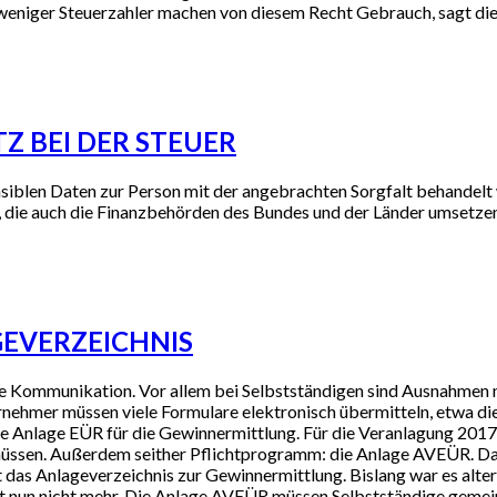
eniger Steuerzahler machen von diesem Recht Gebrauch, sagt die a
Z BEI DER STEUER
ensiblen Daten zur Person mit der angebrachten Sorgfalt behandel
 die auch die Finanzbehörden des Bundes und der Länder umsetze
GEVERZEICHNIS
e Kommunikation. Vor allem bei Selbstständigen sind Ausnahmen nu
ernehmer müssen viele Formulare elektronisch übermitteln, etwa 
 Anlage EÜR für die Gewinnermittlung. Für die Veranlagung 2017
ssen. Außerdem seither Pflichtprogramm: die Anlage AVEÜR. Das
das Anlageverzeichnis zur Gewinnermittlung. Bislang war es alte
eht nun nicht mehr. Die Anlage AVEÜR müssen Selbstständige gem