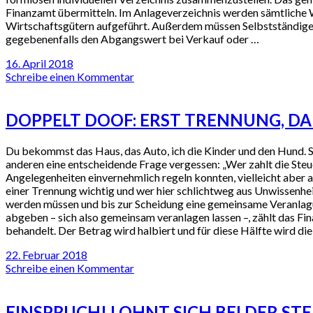
Finanzamt übermitteln. Im Anlageverzeichnis werden sämtliche 
Wirtschaftsgütern aufgeführt. Außerdem müssen Selbstständige 
gegebenenfalls den Abgangswert bei Verkauf oder …
16. April 2018
Schreibe einen Kommentar
DOPPELT DOOF: ERST TRENNUNG, D
Du bekommst das Haus, das Auto, ich die Kinder und den Hund. Sel
anderen eine entscheidende Frage vergessen: „Wer zahlt die Steuern
Angelegenheiten einvernehmlich regeln konnten, vielleicht aber a
einer Trennung wichtig und wer hier schlichtweg aus Unwissenheit
werden müssen und bis zur Scheidung eine gemeinsame Veranlag
abgeben – sich also gemeinsam veranlagen lassen –, zählt das F
behandelt. Der Betrag wird halbiert und für diese Hälfte wird d
22. Februar 2018
Schreibe einen Kommentar
EINSPRUCH! LOHNT SICH BEI DER S