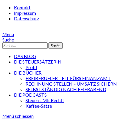
Kontakt
Impressum
Datenschutz
Menü
Suche
Suche
DAS BLOG
DIE STEUERSÄTZERIN
Profil
DIE BÜCHER
FREIBERUFLER – FIT FÜRS FINANZAMT
RECHNUNG STELLEN – UMSATZ SICHERN
SELBSTSTÄNDIG NACH FEIERABEND
DIE PODCASTS
Steuern. Mit Recht!
Kaffee-Sätze
Menü schiessen