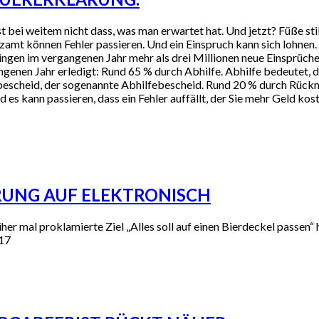
 bei weitem nicht dass, was man erwartet hat. Und jetzt? Füße stil
amt können Fehler passieren. Und ein Einspruch kann sich lohnen. 
ngen im vergangenen Jahr mehr als drei Millionen neue Einsprüche
ngenen Jahr erledigt: Rund 65 % durch Abhilfe. Abhilfe bedeutet, 
erbescheid, der sogenannte Abhilfebescheid. Rund 20 % durch Rück
 es kann passieren, dass ein Fehler auffällt, der Sie mehr Geld kos
RUNG AUF ELEKTRONISCH
er mal proklamierte Ziel „Alles soll auf einen Bierdeckel passen“ h
017