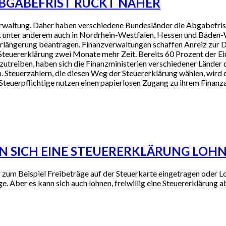
ABGABEFRIST RÜCKT NÄHER
zverwaltung. Daher haben verschiedene Bundesländer die Abgabefri
gilt unter anderem auch in Nordrhein-Westfalen, Hessen und Baden
istverlängerung beantragen. Finanzverwaltungen schaffen Anreiz zur 
 Steuererklärung zwei Monate mehr Zeit. Bereits 60 Prozent der 
treiben, haben sich die Finanzministerien verschiedener Länder 
Steuerzahlern, die diesen Weg der Steuererklärung wählen, wird di
en: Steuerpflichtige nutzen einen papierlosen Zugang zu ihrem Fina
 SICH EINE STEUERERKLÄRUNG LOH
 zum Beispiel Freibeträge auf der Steuerkarte eingetragen oder 
ige. Aber es kann sich auch lohnen, freiwillig eine Steuererkläru