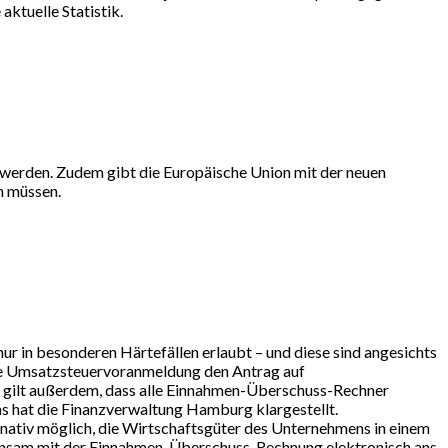
ktuelle Statistik.
t werden. Zudem gibt die Europäische Union mit der neuen
n müssen.
r in besonderen Härtefällen erlaubt – und diese sind angesichts
die Umsatzsteuervoranmeldung den Antrag auf
 gilt außerdem, dass alle Einnahmen-Überschuss-Rechner
 hat die Finanzverwaltung Hamburg klargestellt.
rnativ möglich, die Wirtschaftsgüter des Unternehmens in einem
einsam mit der Einnahmen-Überschuss-Rechnung elektronisch ans