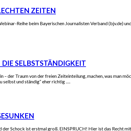
HLECHTEN ZEITEN
 Webinar-Reihe beim Bayerischen Journalisten Verband (bjv.de) u
 DIE SELBSTSTÄNDIGKEIT
ein – der Traum von der freien Zeiteinteilung, machen, was man m
 selbst und ständig“ eher richtig ….
GESUNKEN
er Schock ist erstmal groß. EINSPRUCH! Hier ist das Recht mit d