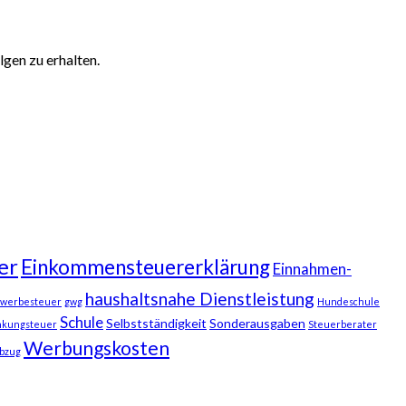
gen zu erhalten.
er
Einkommensteuererklärung
Einnahmen-
haushaltsnahe Dienstleistung
werbesteuer
gwg
Hundeschule
Schule
Selbstständigkeit
Sonderausgaben
nkungsteuer
Steuerberater
Werbungskosten
bzug