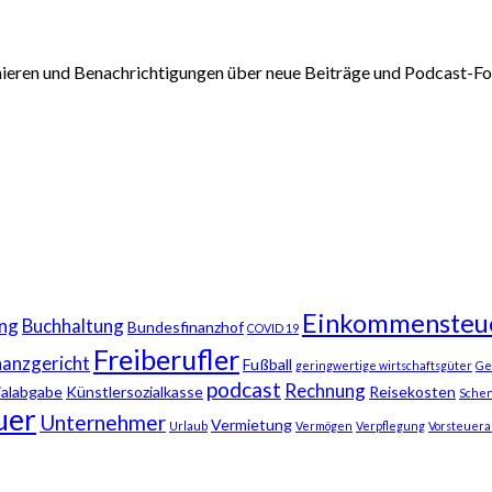
nieren und Benachrichtigungen über neue Beiträge und Podcast-Fol
Einkommensteu
ng
Buchhaltung
Bundesfinanzhof
COVID 19
Freiberufler
nanzgericht
Fußball
geringwertige wirtschaftsgüter
Ge
podcast
Rechnung
ialabgabe
Künstlersozialkasse
Reisekosten
Sche
uer
Unternehmer
Vermietung
Urlaub
Vermögen
Verpflegung
Vorsteuera