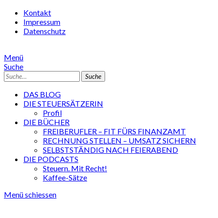
Kontakt
Impressum
Datenschutz
Menü
Suche
Suche
DAS BLOG
DIE STEUERSÄTZERIN
Profil
DIE BÜCHER
FREIBERUFLER – FIT FÜRS FINANZAMT
RECHNUNG STELLEN – UMSATZ SICHERN
SELBSTSTÄNDIG NACH FEIERABEND
DIE PODCASTS
Steuern. Mit Recht!
Kaffee-Sätze
Menü schiessen