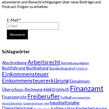
abonnieren und Benachrichtigungen über neue Beiträge und
Podcast-Folgen zu erhalten.
E-Mail
*
Schlagwörter
Arbeitsrecht
Abschreibung
Betriebsausgaben
Buchführung
Buchhaltung
Bundesfinanzhof
COVID 19
Einkommensteuer
Einkommensteuererklärung
Einnahmen-
Finanzamt
elektronisch
Überschuss-Rechnung
Freiberufler
Finanzgericht
Fußball
geringwertige
haushaltsnahe
wirtschaftsgüter
Gewerbesteuer
gwg
Dienstleistung
kaffee-sätze
Kinderbetreuung
Hundeschule