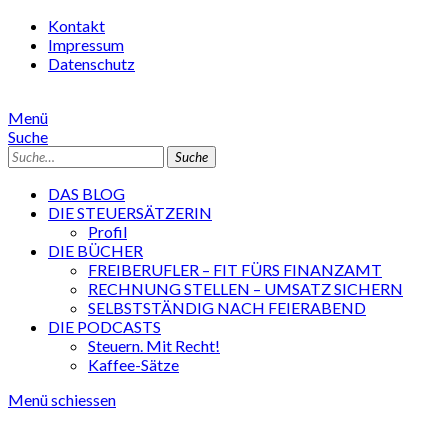
Kontakt
Impressum
Datenschutz
Menü
Suche
Suche
DAS BLOG
DIE STEUERSÄTZERIN
Profil
DIE BÜCHER
FREIBERUFLER – FIT FÜRS FINANZAMT
RECHNUNG STELLEN – UMSATZ SICHERN
SELBSTSTÄNDIG NACH FEIERABEND
DIE PODCASTS
Steuern. Mit Recht!
Kaffee-Sätze
Menü schiessen