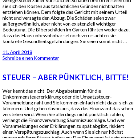
wenige Steuerzahler von solchen Schäden betroffen seien und
sie sich den Kosten aus tatsächlichen Gründen nicht hätten
entziehen können. Dem folgte das Gericht mit seinem Urteil
nicht und versagte den Abzug. Die Schäden seien zwar
außergewöhnlich, aber nicht von existenziell wichtiger
Bedeutung. Die Biberschäden im Garten führten weder dazu,
dass das Haus unbewohnbar sei noch verursachten sie
konkrete Gesundheitsgefährdungen. Sie seien somit nicht …
11. April 2018
Schreibe einen Kommentar
STEUER – ABER PÜNKTLICH, BITTE!
Wer kennt das nicht: Der Abgabetermin für die
Einkommensteuererklärung oder die Umsatzsteuer-
Voranmeldung naht und Sie kommen einfach nicht dazu, sich zu
kümmern. Und gehen davon aus, dass das Finanzamt das schon
verstehen wird. Wenn Sie allerdings nicht pünktlich zahlen,
verlangt die Finanzverwaltung Säumniszuschläge. Und wer
Voranmeldungen oder Erklärungen zu spät abgibt, riskiert
einen Verspätungszuschlag. Auch wenn Sie sich nur höchst
ungern mit Ihrer Steuer befassen: Das Finanzamt ist sehr streng,