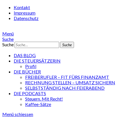
Kontakt
Impressum
Datenschutz
Menü
Suche
Suche
DAS BLOG
DIE STEUERSÄTZERIN
Profil
DIE BÜCHER
FREIBERUFLER – FIT FÜRS FINANZAMT
RECHNUNG STELLEN – UMSATZ SICHERN
SELBSTSTÄNDIG NACH FEIERABEND
DIE PODCASTS
Steuern. Mit Recht!
Kaffee-Sätze
Menü schiessen