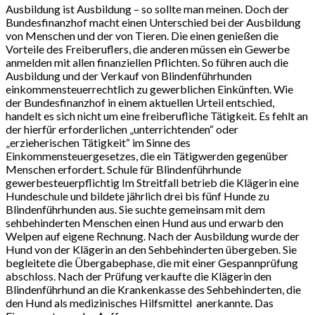
Ausbildung ist Ausbildung – so sollte man meinen. Doch der
Bundesfinanzhof macht einen Unterschied bei der Ausbildung
von Menschen und der von Tieren. Die einen genießen die
Vorteile des Freiberuflers, die anderen müssen ein Gewerbe
anmelden mit allen finanziellen Pflichten. So führen auch die
Ausbildung und der Verkauf von Blindenführhunden
einkommensteuerrechtlich zu gewerblichen Einkünften. Wie
der Bundesfinanzhof in einem aktuellen Urteil entschied,
handelt es sich nicht um eine freiberufliche Tätigkeit. Es fehlt an
der hierfür erforderlichen „unterrichtenden“ oder
„erzieherischen Tätigkeit“ im Sinne des
Einkommensteuergesetzes, die ein Tätigwerden gegenüber
Menschen erfordert. Schule für Blindenführhunde
gewerbesteuerpflichtig Im Streitfall betrieb die Klägerin eine
Hundeschule und bildete jährlich drei bis fünf Hunde zu
Blindenführhunden aus. Sie suchte gemeinsam mit dem
sehbehinderten Menschen einen Hund aus und erwarb den
Welpen auf eigene Rechnung. Nach der Ausbildung wurde der
Hund von der Klägerin an den Sehbehinderten übergeben. Sie
begleitete die Übergabephase, die mit einer Gespannprüfung
abschloss. Nach der Prüfung verkaufte die Klägerin den
Blindenführhund an die Krankenkasse des Sehbehinderten, die
den Hund als medizinisches Hilfsmittel anerkannte. Das