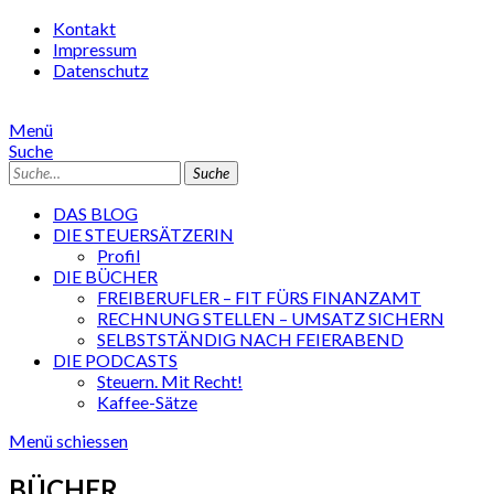
Kontakt
Impressum
Datenschutz
Menü
Suche
Suche
DAS BLOG
DIE STEUERSÄTZERIN
Profil
DIE BÜCHER
FREIBERUFLER – FIT FÜRS FINANZAMT
RECHNUNG STELLEN – UMSATZ SICHERN
SELBSTSTÄNDIG NACH FEIERABEND
DIE PODCASTS
Steuern. Mit Recht!
Kaffee-Sätze
Menü schiessen
BÜCHER