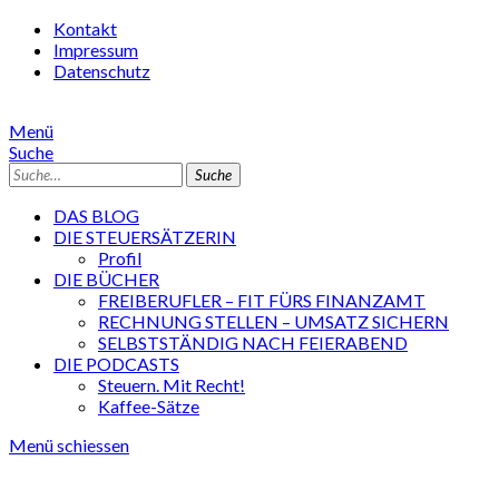
Kontakt
Impressum
Datenschutz
Menü
Suche
Suche
DAS BLOG
DIE STEUERSÄTZERIN
Profil
DIE BÜCHER
FREIBERUFLER – FIT FÜRS FINANZAMT
RECHNUNG STELLEN – UMSATZ SICHERN
SELBSTSTÄNDIG NACH FEIERABEND
DIE PODCASTS
Steuern. Mit Recht!
Kaffee-Sätze
Menü schiessen