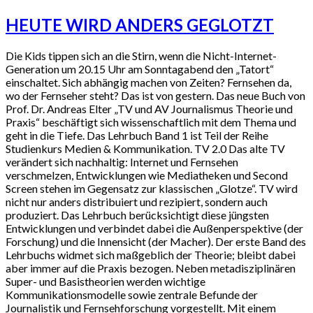
HEUTE WIRD ANDERS GEGLOTZT
Die Kids tippen sich an die Stirn, wenn die Nicht-Internet-
Generation um 20.15 Uhr am Sonntagabend den „Tatort“
einschaltet. Sich abhängig machen von Zeiten? Fernsehen da,
wo der Fernseher steht? Das ist von gestern. Das neue Buch von
Prof. Dr. Andreas Elter „TV und AV Journalismus Theorie und
Praxis“ beschäftigt sich wissenschaftlich mit dem Thema und
geht in die Tiefe. Das Lehrbuch Band 1 ist Teil der Reihe
Studienkurs Medien & Kommunikation. TV 2.0 Das alte TV
verändert sich nachhaltig: Internet und Fernsehen
verschmelzen, Entwicklungen wie Mediatheken und Second
Screen stehen im Gegensatz zur klassischen „Glotze“. TV wird
nicht nur anders distribuiert und rezipiert, sondern auch
produziert. Das Lehrbuch berücksichtigt diese jüngsten
Entwicklungen und verbindet dabei die Außenperspektive (der
Forschung) und die Innensicht (der Macher). Der erste Band des
Lehrbuchs widmet sich maßgeblich der Theorie; bleibt dabei
aber immer auf die Praxis bezogen. Neben metadisziplinären
Super- und Basistheorien werden wichtige
Kommunikationsmodelle sowie zentrale Befunde der
Journalistik und Fernsehforschung vorgestellt. Mit einem