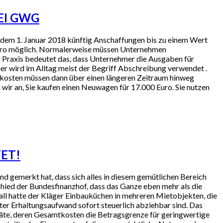
EI GWG
b dem 1. Januar 2018 künftig Anschaffungen bis zu einem Wert
 Euro möglich. Normalerweise müssen Unternehmen
 Praxis bedeutet das, dass Unternehmer die Ausgaben für
aher wird im Alltag meist der Begriff Abschreibung verwendet .
gskosten müssen dann über einen längeren Zeitraum hinweg
wir an, Sie kaufen einen Neuwagen für 17.000 Euro. Sie nutzen
TET!
d gemerkt hat, dass sich alles in diesem gemütlichen Bereich
chied der Bundesfinanzhof, dass das Ganze eben mehr als die
fall hatte der Kläger Einbauküchen in mehreren Mietobjekten, die
nter Erhaltungsaufwand sofort steuerlich abziehbar sind. Das
eräte, deren Gesamtkosten die Betragsgrenze für geringwertige