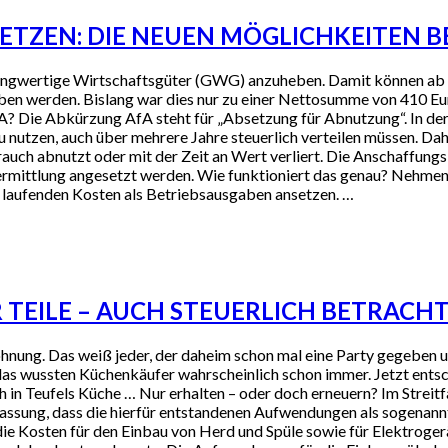
ETZEN: DIE NEUEN MÖGLICHKEITEN B
 geringwertige Wirtschaftsgüter (GWG) anzuheben. Damit können a
rieben werden. Bislang war dies nur zu einer Nettosumme von 410
A? Die Abkürzung AfA steht für „Absetzung für Abnutzung“. In der
 zu nutzen, auch über mehrere Jahre steuerlich verteilen müssen. D
auch abnutzt oder mit der Zeit an Wert verliert. Die Anschaffun
ermittlung angesetzt werden. Wie funktioniert das genau? Nehmen 
e laufenden Kosten als Betriebsausgaben ansetzen. …
 TEILE – AUCH STEUERLICH BETRACH
hnung. Das weiß jeder, der daheim schon mal eine Party gegeben un
 das wussten Küchenkäufer wahrscheinlich schon immer. Jetzt ents
h in Teufels Küche … Nur erhalten – oder doch erneuern? Im Streit
uffassung, dass die hierfür entstandenen Aufwendungen als sogenan
 die Kosten für den Einbau von Herd und Spüle sowie für Elektrog