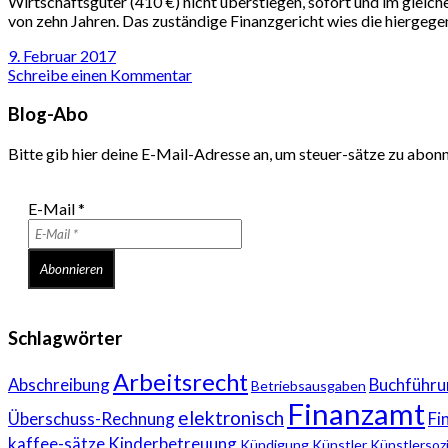
Wirtschaftsgüter (410 €) nicht überstiegen, sofort und im gleic
von zehn Jahren. Das zuständige Finanzgericht wies die hiergege
9. Februar 2017
Schreibe einen Kommentar
Blog-Abo
Bitte gib hier deine E-Mail-Adresse an, um steuer-sätze zu abon
E-Mail
*
Schlagwörter
Arbeitsrecht
Abschreibung
Buchführu
Betriebsausgaben
Finanzamt
elektronisch
Überschuss-Rechnung
Fi
kaffee-sätze
Kinderbetreuung
Kündigung
Künstler
Künstlersoz