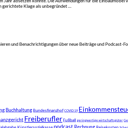
hen Jahr absetzen konnte. Die Aufwendungen für die Einbaumöbel v
n gerichtete Klage als unbegründet …
nieren und Benachrichtigungen über neue Beiträge und Podcast-Fol
Einkommensteu
ng
Buchhaltung
Bundesfinanzhof
COVID 19
Freiberufler
nanzgericht
Fußball
geringwertige wirtschaftsgüter
Ge
podcast
Rechnung
ialabgabe
Künstlersozialkasse
Reisekosten
Sche