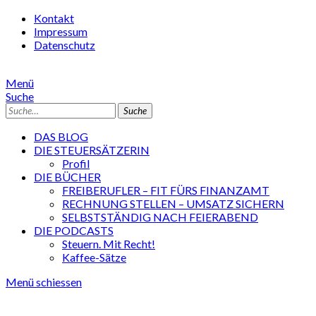
Kontakt
Impressum
Datenschutz
Menü
Suche
Suche
DAS BLOG
DIE STEUERSÄTZERIN
Profil
DIE BÜCHER
FREIBERUFLER – FIT FÜRS FINANZAMT
RECHNUNG STELLEN – UMSATZ SICHERN
SELBSTSTÄNDIG NACH FEIERABEND
DIE PODCASTS
Steuern. Mit Recht!
Kaffee-Sätze
Menü schiessen