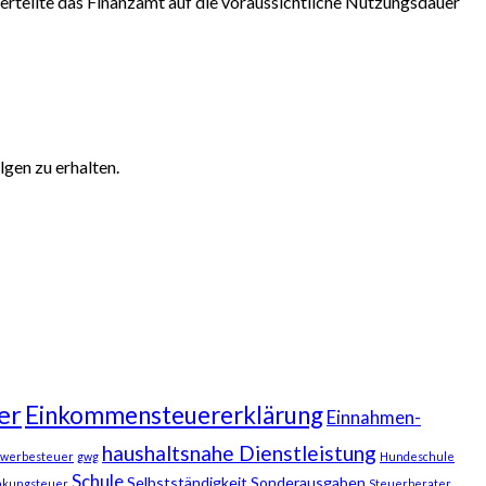
erteilte das Finanzamt auf die voraussichtliche Nutzungsdauer
gen zu erhalten.
er
Einkommensteuererklärung
Einnahmen-
haushaltsnahe Dienstleistung
werbesteuer
gwg
Hundeschule
Schule
Selbstständigkeit
Sonderausgaben
nkungsteuer
Steuerberater