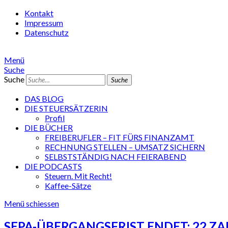
Kontakt
Impressum
Datenschutz
Menü
Suche
Suche
DAS BLOG
DIE STEUERSÄTZERIN
Profil
DIE BÜCHER
FREIBERUFLER – FIT FÜRS FINANZAMT
RECHNUNG STELLEN – UMSATZ SICHERN
SELBSTSTÄNDIG NACH FEIERABEND
DIE PODCASTS
Steuern. Mit Recht!
Kaffee-Sätze
Menü schiessen
SEPA-ÜBERGANGSFRIST ENDET: 22 ZA