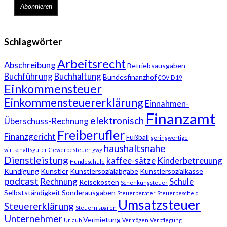
Schlagwörter
Arbeitsrecht
Abschreibung
Betriebsausgaben
Buchführung
Buchhaltung
Bundesfinanzhof
COVID 19
Einkommensteuer
Einkommensteuererklärung
Einnahmen-
Finanzamt
elektronisch
Überschuss-Rechnung
Freiberufler
Finanzgericht
Fußball
geringwertige
haushaltsnahe
wirtschaftsgüter
Gewerbesteuer
gwg
Dienstleistung
kaffee-sätze
Kinderbetreuung
Hundeschule
Kündigung
Künstler
Künstlersozialabgabe
Künstlersozialkasse
podcast
Rechnung
Schule
Reisekosten
Schenkungsteuer
Selbstständigkeit
Sonderausgaben
Steuerberater
Steuerbescheid
Umsatzsteuer
Steuererklärung
Steuern sparen
Unternehmer
Vermietung
Urlaub
Vermögen
Verpflegung