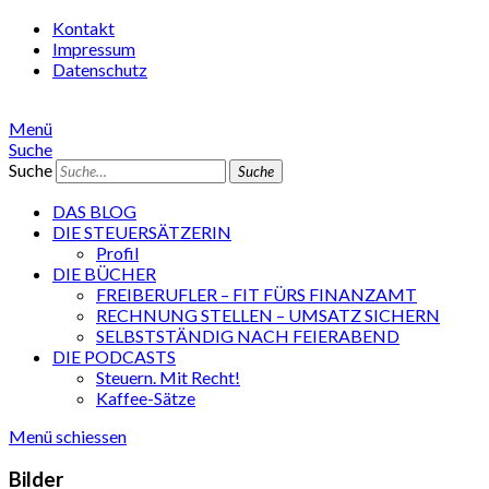
Kontakt
Impressum
Datenschutz
Menü
Suche
Suche
DAS BLOG
DIE STEUERSÄTZERIN
Profil
DIE BÜCHER
FREIBERUFLER – FIT FÜRS FINANZAMT
RECHNUNG STELLEN – UMSATZ SICHERN
SELBSTSTÄNDIG NACH FEIERABEND
DIE PODCASTS
Steuern. Mit Recht!
Kaffee-Sätze
Menü schiessen
Bilder