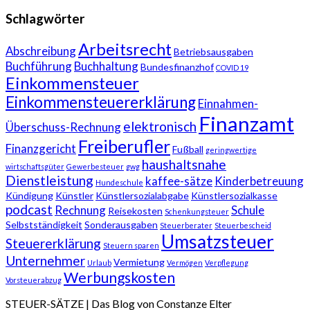
Schlagwörter
Arbeitsrecht
Abschreibung
Betriebsausgaben
Buchführung
Buchhaltung
Bundesfinanzhof
COVID 19
Einkommensteuer
Einkommensteuererklärung
Einnahmen-
Finanzamt
elektronisch
Überschuss-Rechnung
Freiberufler
Finanzgericht
Fußball
geringwertige
haushaltsnahe
wirtschaftsgüter
Gewerbesteuer
gwg
Dienstleistung
kaffee-sätze
Kinderbetreuung
Hundeschule
Kündigung
Künstler
Künstlersozialabgabe
Künstlersozialkasse
podcast
Rechnung
Schule
Reisekosten
Schenkungsteuer
Selbstständigkeit
Sonderausgaben
Steuerberater
Steuerbescheid
Umsatzsteuer
Steuererklärung
Steuern sparen
Unternehmer
Vermietung
Urlaub
Vermögen
Verpflegung
Werbungskosten
Vorsteuerabzug
STEUER-SÄTZE | Das Blog von Constanze Elter