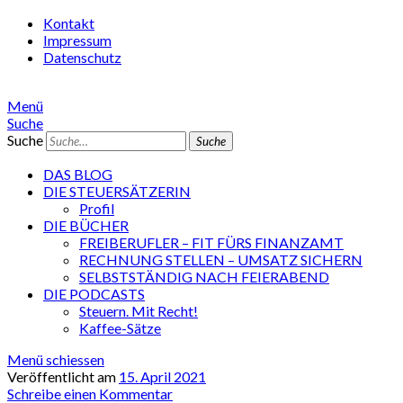
Kontakt
Impressum
Datenschutz
Menü
Suche
Suche
DAS BLOG
DIE STEUERSÄTZERIN
Profil
DIE BÜCHER
FREIBERUFLER – FIT FÜRS FINANZAMT
RECHNUNG STELLEN – UMSATZ SICHERN
SELBSTSTÄNDIG NACH FEIERABEND
DIE PODCASTS
Steuern. Mit Recht!
Kaffee-Sätze
Menü schiessen
Veröffentlicht am
15. April 2021
Schreibe einen Kommentar