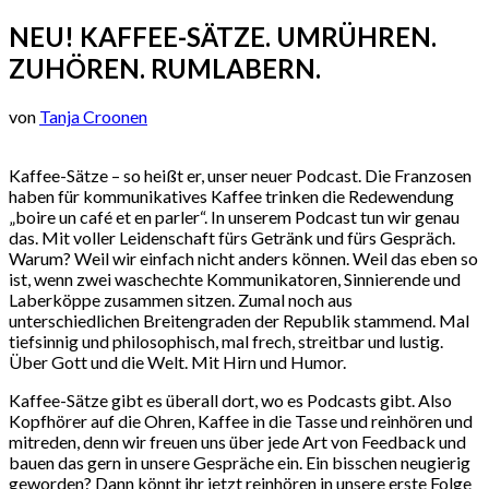
NEU! KAFFEE-SÄTZE. UMRÜHREN.
ZUHÖREN. RUMLABERN.
von
Tanja Croonen
Kaffee-Sätze – so heißt er, unser neuer Podcast. Die Franzosen
haben für kommunikatives Kaffee trinken die Redewendung
„boire un café et en parler“. In unserem Podcast tun wir genau
das. Mit voller Leidenschaft fürs Getränk und fürs Gespräch.
Warum? Weil wir einfach nicht anders können. Weil das eben so
ist, wenn zwei waschechte Kommunikatoren, Sinnierende und
Laberköppe zusammen sitzen. Zumal noch aus
unterschiedlichen Breitengraden der Republik stammend. Mal
tiefsinnig und philosophisch, mal frech, streitbar und lustig.
Über Gott und die Welt. Mit Hirn und Humor.
Kaffee-Sätze gibt es überall dort, wo es Podcasts gibt. Also
Kopfhörer auf die Ohren, Kaffee in die Tasse und reinhören und
mitreden, denn wir freuen uns über jede Art von Feedback und
bauen das gern in unsere Gespräche ein. Ein bisschen neugierig
geworden? Dann könnt ihr jetzt reinhören in unsere erste Folge