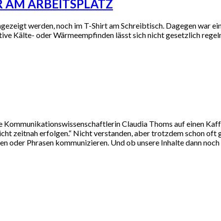
R AM ARBEITSPLATZ
ngezeigt werden, noch im T-Shirt am Schreibtisch. Dagegen war ein
ktive Kälte- oder Wärmeempfinden lässt sich nicht gesetzlich reg
t die Kommunikationswissenschaftlerin Claudia Thoms auf einen Kaf
ht zeitnah erfolgen.“ Nicht verstanden, aber trotzdem schon oft
en oder Phrasen kommunizieren. Und ob unsere Inhalte dann noch z