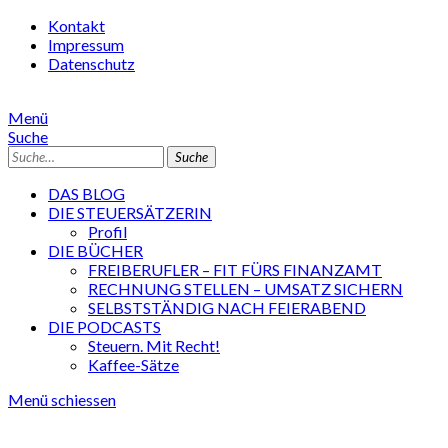
Kontakt
Impressum
Datenschutz
Menü
Suche
Suche
DAS BLOG
DIE STEUERSÄTZERIN
Profil
DIE BÜCHER
FREIBERUFLER – FIT FÜRS FINANZAMT
RECHNUNG STELLEN – UMSATZ SICHERN
SELBSTSTÄNDIG NACH FEIERABEND
DIE PODCASTS
Steuern. Mit Recht!
Kaffee-Sätze
Menü schiessen