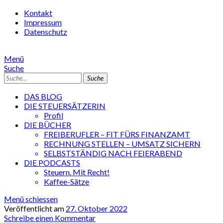
Kontakt
Impressum
Datenschutz
Menü
Suche
Suche
DAS BLOG
DIE STEUERSÄTZERIN
Profil
DIE BÜCHER
FREIBERUFLER – FIT FÜRS FINANZAMT
RECHNUNG STELLEN – UMSATZ SICHERN
SELBSTSTÄNDIG NACH FEIERABEND
DIE PODCASTS
Steuern. Mit Recht!
Kaffee-Sätze
Menü schiessen
Veröffentlicht am
27. Oktober 2022
Schreibe einen Kommentar