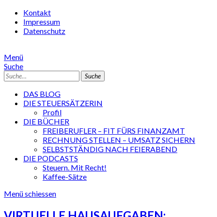
Kontakt
Impressum
Datenschutz
Menü
Suche
Suche
DAS BLOG
DIE STEUERSÄTZERIN
Profil
DIE BÜCHER
FREIBERUFLER – FIT FÜRS FINANZAMT
RECHNUNG STELLEN – UMSATZ SICHERN
SELBSTSTÄNDIG NACH FEIERABEND
DIE PODCASTS
Steuern. Mit Recht!
Kaffee-Sätze
Menü schiessen
VIRTUELLE HAUSAUFGABEN: