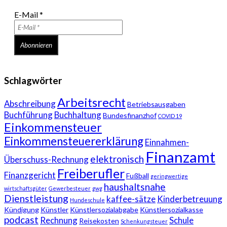
E-Mail
*
Schlagwörter
Arbeitsrecht
Abschreibung
Betriebsausgaben
Buchführung
Buchhaltung
Bundesfinanzhof
COVID 19
Einkommensteuer
Einkommensteuererklärung
Einnahmen-
Finanzamt
elektronisch
Überschuss-Rechnung
Freiberufler
Finanzgericht
Fußball
geringwertige
haushaltsnahe
wirtschaftsgüter
Gewerbesteuer
gwg
Dienstleistung
kaffee-sätze
Kinderbetreuung
Hundeschule
Kündigung
Künstler
Künstlersozialabgabe
Künstlersozialkasse
podcast
Rechnung
Schule
Reisekosten
Schenkungsteuer