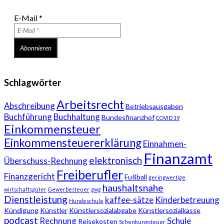
E-Mail
*
Schlagwörter
Arbeitsrecht
Abschreibung
Betriebsausgaben
Buchführung
Buchhaltung
Bundesfinanzhof
COVID 19
Einkommensteuer
Einkommensteuererklärung
Einnahmen-
Finanzamt
elektronisch
Überschuss-Rechnung
Freiberufler
Finanzgericht
Fußball
geringwertige
haushaltsnahe
wirtschaftsgüter
Gewerbesteuer
gwg
Dienstleistung
kaffee-sätze
Kinderbetreuung
Hundeschule
Kündigung
Künstler
Künstlersozialabgabe
Künstlersozialkasse
podcast
Rechnung
Schule
Reisekosten
Schenkungsteuer