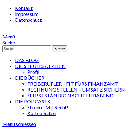
Kontakt
Impressum
Datenschutz
Menü
Suche
Suche
DAS BLOG
DIE STEUERSÄTZERIN
Profil
DIE BÜCHER
FREIBERUFLER – FIT FÜRS FINANZAMT
RECHNUNG STELLEN – UMSATZ SICHERN
SELBSTSTÄNDIG NACH FEIERABEND
DIE PODCASTS
Steuern. Mit Recht!
Kaffee-Sätze
Menü schiessen