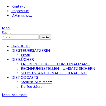
Kontakt
Impressum
Datenschutz
Menü
Suche
Suche
DAS BLOG
DIE STEUERSÄTZERIN
Profil
DIE BÜCHER
FREIBERUFLER – FIT FÜRS FINANZAMT
RECHNUNG STELLEN – UMSATZ SICHERN
SELBSTSTÄNDIG NACH FEIERABEND
DIE PODCASTS
Steuern. Mit Recht!
Kaffee-Sätze
Menü schiessen