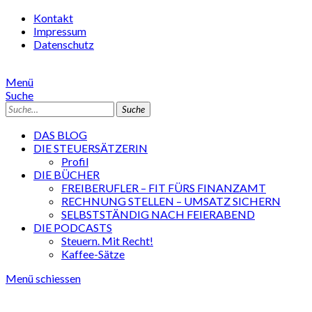
Kontakt
Impressum
Datenschutz
Menü
Suche
Suche
DAS BLOG
DIE STEUERSÄTZERIN
Profil
DIE BÜCHER
FREIBERUFLER – FIT FÜRS FINANZAMT
RECHNUNG STELLEN – UMSATZ SICHERN
SELBSTSTÄNDIG NACH FEIERABEND
DIE PODCASTS
Steuern. Mit Recht!
Kaffee-Sätze
Menü schiessen