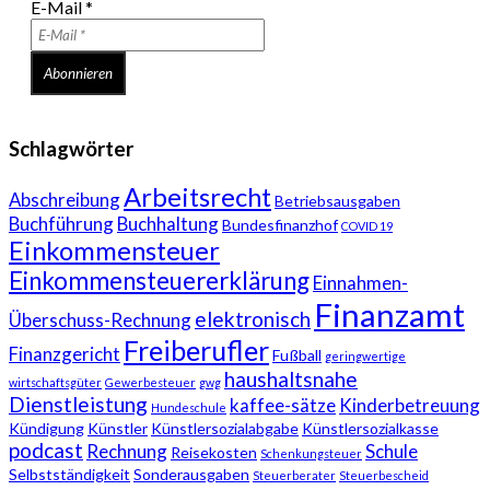
E-Mail
*
Schlagwörter
Arbeitsrecht
Abschreibung
Betriebsausgaben
Buchführung
Buchhaltung
Bundesfinanzhof
COVID 19
Einkommensteuer
Einkommensteuererklärung
Einnahmen-
Finanzamt
elektronisch
Überschuss-Rechnung
Freiberufler
Finanzgericht
Fußball
geringwertige
haushaltsnahe
wirtschaftsgüter
Gewerbesteuer
gwg
Dienstleistung
kaffee-sätze
Kinderbetreuung
Hundeschule
Kündigung
Künstler
Künstlersozialabgabe
Künstlersozialkasse
podcast
Rechnung
Schule
Reisekosten
Schenkungsteuer
Selbstständigkeit
Sonderausgaben
Steuerberater
Steuerbescheid