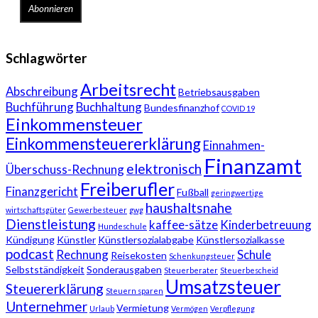
Schlagwörter
Arbeitsrecht
Abschreibung
Betriebsausgaben
Buchführung
Buchhaltung
Bundesfinanzhof
COVID 19
Einkommensteuer
Einkommensteuererklärung
Einnahmen-
Finanzamt
elektronisch
Überschuss-Rechnung
Freiberufler
Finanzgericht
Fußball
geringwertige
haushaltsnahe
wirtschaftsgüter
Gewerbesteuer
gwg
Dienstleistung
kaffee-sätze
Kinderbetreuung
Hundeschule
Kündigung
Künstler
Künstlersozialabgabe
Künstlersozialkasse
podcast
Rechnung
Schule
Reisekosten
Schenkungsteuer
Selbstständigkeit
Sonderausgaben
Steuerberater
Steuerbescheid
Umsatzsteuer
Steuererklärung
Steuern sparen
Unternehmer
Vermietung
Urlaub
Vermögen
Verpflegung