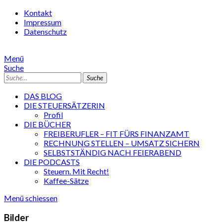
Kontakt
Impressum
Datenschutz
Menü
Suche
Suche
DAS BLOG
DIE STEUERSÄTZERIN
Profil
DIE BÜCHER
FREIBERUFLER – FIT FÜRS FINANZAMT
RECHNUNG STELLEN – UMSATZ SICHERN
SELBSTSTÄNDIG NACH FEIERABEND
DIE PODCASTS
Steuern. Mit Recht!
Kaffee-Sätze
Menü schiessen
Bilder