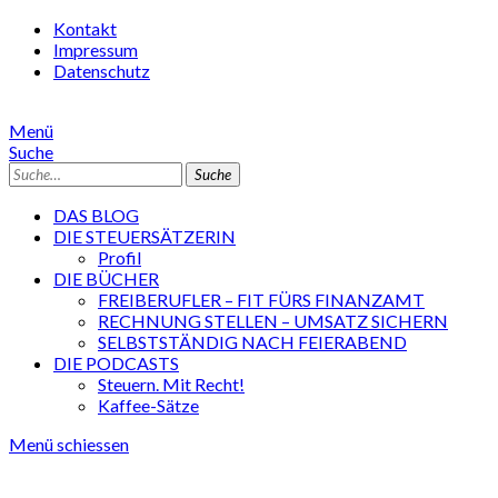
Kontakt
Impressum
Datenschutz
Menü
Suche
Suche
DAS BLOG
DIE STEUERSÄTZERIN
Profil
DIE BÜCHER
FREIBERUFLER – FIT FÜRS FINANZAMT
RECHNUNG STELLEN – UMSATZ SICHERN
SELBSTSTÄNDIG NACH FEIERABEND
DIE PODCASTS
Steuern. Mit Recht!
Kaffee-Sätze
Menü schiessen