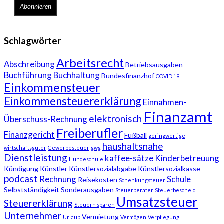
Schlagwörter
Arbeitsrecht
Abschreibung
Betriebsausgaben
Buchführung
Buchhaltung
Bundesfinanzhof
COVID 19
Einkommensteuer
Einkommensteuererklärung
Einnahmen-
Finanzamt
elektronisch
Überschuss-Rechnung
Freiberufler
Finanzgericht
Fußball
geringwertige
haushaltsnahe
wirtschaftsgüter
Gewerbesteuer
gwg
Dienstleistung
kaffee-sätze
Kinderbetreuung
Hundeschule
Kündigung
Künstler
Künstlersozialabgabe
Künstlersozialkasse
podcast
Rechnung
Schule
Reisekosten
Schenkungsteuer
Selbstständigkeit
Sonderausgaben
Steuerberater
Steuerbescheid
Umsatzsteuer
Steuererklärung
Steuern sparen
Unternehmer
Vermietung
Urlaub
Vermögen
Verpflegung