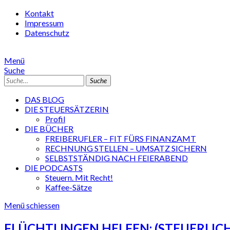
Kontakt
Impressum
Datenschutz
Menü
Suche
Suche
DAS BLOG
DIE STEUERSÄTZERIN
Profil
DIE BÜCHER
FREIBERUFLER – FIT FÜRS FINANZAMT
RECHNUNG STELLEN – UMSATZ SICHERN
SELBSTSTÄNDIG NACH FEIERABEND
DIE PODCASTS
Steuern. Mit Recht!
Kaffee-Sätze
Menü schiessen
FLÜCHTLINGEN HELFEN: (STEUERLIC