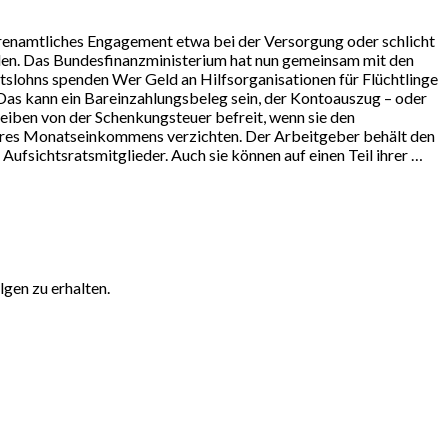
hrenamtliches Engagement etwa bei der Versorgung oder schlicht
nden. Das Bundesfinanzministerium hat nun gemeinsam mit den
itslohns spenden Wer Geld an Hilfsorganisationen für Flüchtlinge
Das kann ein Bareinzahlungsbeleg sein, der Kontoauszug – oder
iben von der Schenkungsteuer befreit, wenn sie den
ihres Monatseinkommens verzichten. Der Arbeitgeber behält den
 Aufsichtsratsmitglieder. Auch sie können auf einen Teil ihrer …
gen zu erhalten.