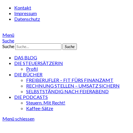
Kontakt
Impressum
Datenschutz
Menü
Suche
Suche
DAS BLOG
DIE STEUERSÄTZERIN
Profil
DIE BÜCHER
FREIBERUFLER – FIT FÜRS FINANZAMT
RECHNUNG STELLEN – UMSATZ SICHERN
SELBSTSTÄNDIG NACH FEIERABEND
DIE PODCASTS
Steuern. Mit Recht!
Kaffee-Sätze
Menü schiessen