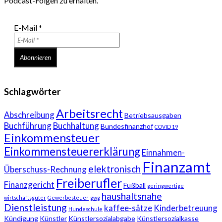
Podcast-Folgen zu erhalten.
E-Mail
*
Schlagwörter
Arbeitsrecht
Abschreibung
Betriebsausgaben
Buchführung
Buchhaltung
Bundesfinanzhof
COVID 19
Einkommensteuer
Einkommensteuererklärung
Einnahmen-
Finanzamt
elektronisch
Überschuss-Rechnung
Freiberufler
Finanzgericht
Fußball
geringwertige
haushaltsnahe
wirtschaftsgüter
Gewerbesteuer
gwg
Dienstleistung
kaffee-sätze
Kinderbetreuung
Hundeschule
Kündigung
Künstler
Künstlersozialabgabe
Künstlersozialkasse