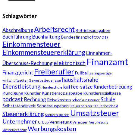
Schlagwörter
Arbeitsrecht
Abschreibung
Betriebsausgaben
Buchführung
Buchhaltung
Bundesfinanzhof
COVID 19
Einkommensteuer
Einkommensteuererklärung
Einnahmen-
Finanzamt
elektronisch
Überschuss-Rechnung
Freiberufler
Finanzgericht
Fußball
geringwertige
haushaltsnahe
wirtschaftsgüter
Gewerbesteuer
gwg
Dienstleistung
kaffee-sätze
Kinderbetreuung
Hundeschule
Kündigung
Künstler
Künstlersozialabgabe
Künstlersozialkasse
podcast
Rechnung
Schule
Reisekosten
Schenkungsteuer
Selbstständigkeit
Sonderausgaben
Steuerberater
Steuerbescheid
Umsatzsteuer
Steuererklärung
Steuern sparen
Unternehmer
Vermietung
Urlaub
Vermögen
Verpflegung
Werbungskosten
Vorsteuerabzug