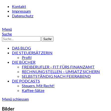
Kontakt
Impressum
Datenschutz
Menü
Suche
Suche
DAS BLOG
DIE STEUERSÄTZERIN
Profil
DIE BÜCHER
FREIBERUFLER – FIT FÜRS FINANZAMT
RECHNUNG STELLEN – UMSATZ SICHERN
SELBSTSTÄNDIG NACH FEIERABEND
DIE PODCASTS
Steuern. Mit Recht!
Kaffee-Sätze
Menü schiessen
Bilder