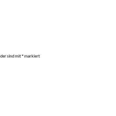
lder sind mit
*
markiert