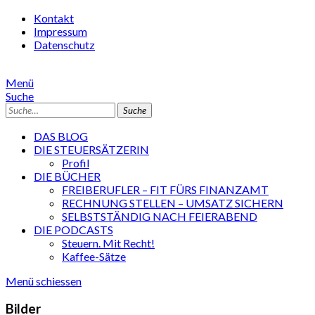
Kontakt
Impressum
Datenschutz
Menü
Suche
Suche
DAS BLOG
DIE STEUERSÄTZERIN
Profil
DIE BÜCHER
FREIBERUFLER – FIT FÜRS FINANZAMT
RECHNUNG STELLEN – UMSATZ SICHERN
SELBSTSTÄNDIG NACH FEIERABEND
DIE PODCASTS
Steuern. Mit Recht!
Kaffee-Sätze
Menü schiessen
Bilder