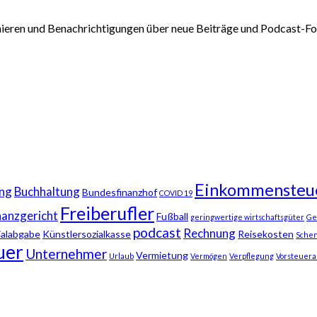
nieren und Benachrichtigungen über neue Beiträge und Podcast-Fol
Einkommensteu
ng
Buchhaltung
Bundesfinanzhof
COVID 19
Freiberufler
nanzgericht
Fußball
geringwertige wirtschaftsgüter
Ge
podcast
Rechnung
ialabgabe
Künstlersozialkasse
Reisekosten
Sche
uer
Unternehmer
Vermietung
Urlaub
Vermögen
Verpflegung
Vorsteuera