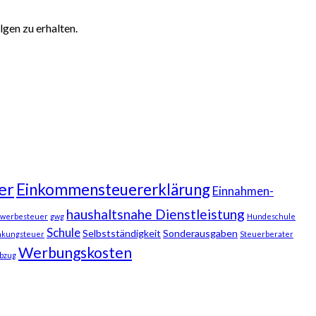
gen zu erhalten.
er
Einkommensteuererklärung
Einnahmen-
haushaltsnahe Dienstleistung
werbesteuer
gwg
Hundeschule
Schule
Selbstständigkeit
Sonderausgaben
nkungsteuer
Steuerberater
Werbungskosten
bzug