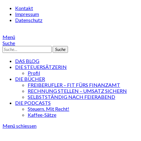
Kontakt
Impressum
Datenschutz
Menü
Suche
Suche
DAS BLOG
DIE STEUERSÄTZERIN
Profil
DIE BÜCHER
FREIBERUFLER – FIT FÜRS FINANZAMT
RECHNUNG STELLEN – UMSATZ SICHERN
SELBSTSTÄNDIG NACH FEIERABEND
DIE PODCASTS
Steuern. Mit Recht!
Kaffee-Sätze
Menü schiessen