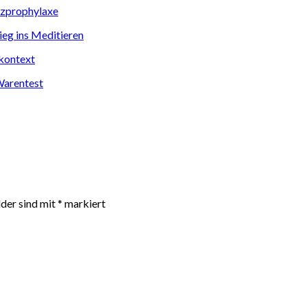
nzprophylaxe
tieg ins Meditieren
kontext
Warentest
lder sind mit
*
markiert