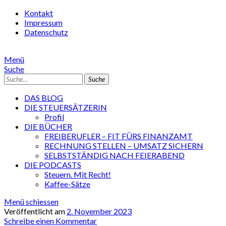
Kontakt
Impressum
Datenschutz
Menü
Suche
Suche
DAS BLOG
DIE STEUERSÄTZERIN
Profil
DIE BÜCHER
FREIBERUFLER – FIT FÜRS FINANZAMT
RECHNUNG STELLEN – UMSATZ SICHERN
SELBSTSTÄNDIG NACH FEIERABEND
DIE PODCASTS
Steuern. Mit Recht!
Kaffee-Sätze
Menü schiessen
Veröffentlicht am
2. November 2023
Schreibe einen Kommentar