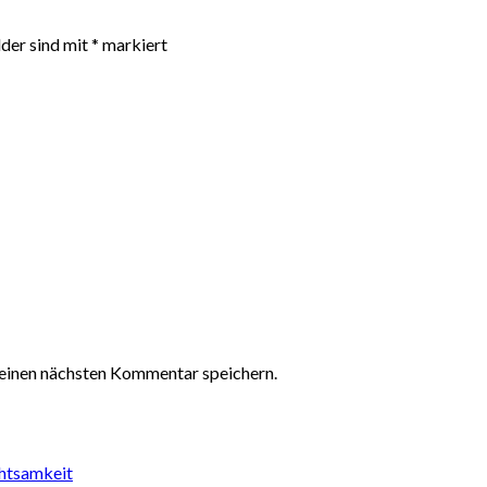
lder sind mit
*
markiert
einen nächsten Kommentar speichern.
chtsamkeit