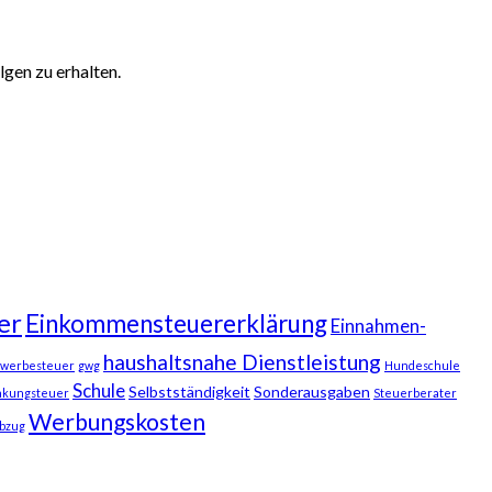
gen zu erhalten.
er
Einkommensteuererklärung
Einnahmen-
haushaltsnahe Dienstleistung
werbesteuer
gwg
Hundeschule
Schule
Selbstständigkeit
Sonderausgaben
nkungsteuer
Steuerberater
Werbungskosten
bzug