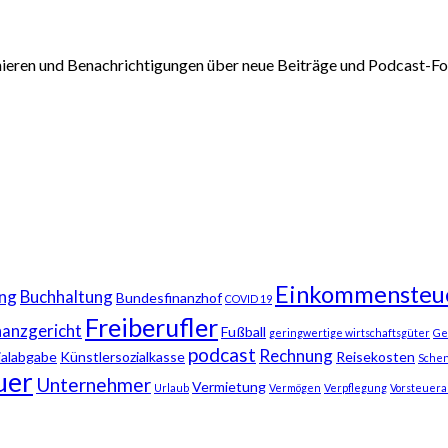
nieren und Benachrichtigungen über neue Beiträge und Podcast-Fol
Einkommensteu
ng
Buchhaltung
Bundesfinanzhof
COVID 19
Freiberufler
nanzgericht
Fußball
geringwertige wirtschaftsgüter
Ge
podcast
Rechnung
ialabgabe
Künstlersozialkasse
Reisekosten
Sche
uer
Unternehmer
Vermietung
Urlaub
Vermögen
Verpflegung
Vorsteuera