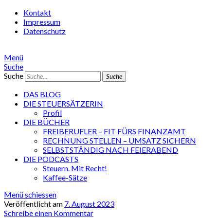
Kontakt
Impressum
Datenschutz
Menü
Suche
Suche
DAS BLOG
DIE STEUERSÄTZERIN
Profil
DIE BÜCHER
FREIBERUFLER – FIT FÜRS FINANZAMT
RECHNUNG STELLEN – UMSATZ SICHERN
SELBSTSTÄNDIG NACH FEIERABEND
DIE PODCASTS
Steuern. Mit Recht!
Kaffee-Sätze
Menü schiessen
Veröffentlicht am
7. August 2023
Schreibe einen Kommentar