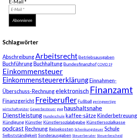
E-Mail
*
Schlagwörter
Arbeitsrecht
Abschreibung
Betriebsausgaben
Buchführung
Buchhaltung
Bundesfinanzhof
COVID 19
Einkommensteuer
Einkommensteuererklärung
Einnahmen-
Finanzamt
elektronisch
Überschuss-Rechnung
Freiberufler
Finanzgericht
Fußball
geringwertige
haushaltsnahe
wirtschaftsgüter
Gewerbesteuer
gwg
Dienstleistung
kaffee-sätze
Kinderbetreuung
Hundeschule
Kündigung
Künstler
Künstlersozialabgabe
Künstlersozialkasse
podcast
Rechnung
Schule
Reisekosten
Schenkungsteuer
Selbstständigkeit
Sonderausgaben
Steuerberater
Steuerbescheid