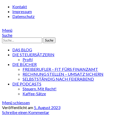
Kontakt
Impressum
Datenschutz
Menü
Suche
Suche
DAS BLOG
DIE STEUERSÄTZERIN
Profil
DIE BÜCHER
FREIBERUFLER – FIT FÜRS FINANZAMT
RECHNUNG STELLEN – UMSATZ SICHERN
SELBSTSTÄNDIG NACH FEIERABEND
DIE PODCASTS
Steuern. Mit Recht!
Kaffee-Sätze
Menü schiessen
Veröffentlicht am
5. August 2023
Schreibe einen Kommentar