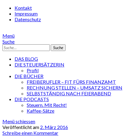
Kontakt
Impressum
Datenschutz
Menü
Suche
Suche
DAS BLOG
DIE STEUERSÄTZERIN
Profil
DIE BÜCHER
FREIBERUFLER – FIT FÜRS FINANZAMT
RECHNUNG STELLEN – UMSATZ SICHERN
SELBSTSTÄNDIG NACH FEIERABEND
DIE PODCASTS
Steuern. Mit Recht!
Kaffee-Sätze
Menü schiessen
Veröffentlicht am
2. März 2016
Schreibe einen Kommentar