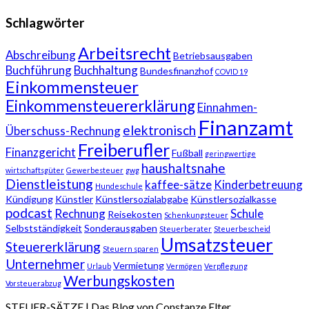
Schlagwörter
Arbeitsrecht
Abschreibung
Betriebsausgaben
Buchführung
Buchhaltung
Bundesfinanzhof
COVID 19
Einkommensteuer
Einkommensteuererklärung
Einnahmen-
Finanzamt
elektronisch
Überschuss-Rechnung
Freiberufler
Finanzgericht
Fußball
geringwertige
haushaltsnahe
wirtschaftsgüter
Gewerbesteuer
gwg
Dienstleistung
kaffee-sätze
Kinderbetreuung
Hundeschule
Kündigung
Künstler
Künstlersozialabgabe
Künstlersozialkasse
podcast
Rechnung
Schule
Reisekosten
Schenkungsteuer
Selbstständigkeit
Sonderausgaben
Steuerberater
Steuerbescheid
Umsatzsteuer
Steuererklärung
Steuern sparen
Unternehmer
Vermietung
Urlaub
Vermögen
Verpflegung
Werbungskosten
Vorsteuerabzug
STEUER-SÄTZE | Das Blog von Constanze Elter