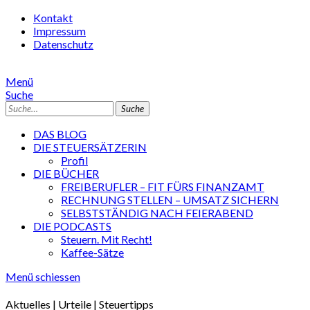
Kontakt
Impressum
Datenschutz
Menü
Suche
Suche
DAS BLOG
DIE STEUERSÄTZERIN
Profil
DIE BÜCHER
FREIBERUFLER – FIT FÜRS FINANZAMT
RECHNUNG STELLEN – UMSATZ SICHERN
SELBSTSTÄNDIG NACH FEIERABEND
DIE PODCASTS
Steuern. Mit Recht!
Kaffee-Sätze
Menü schiessen
Aktuelles | Urteile | Steuertipps