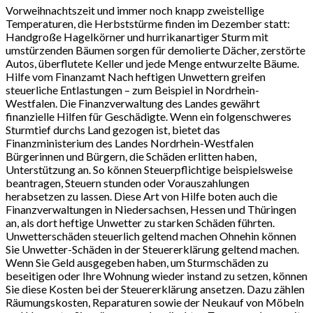
Vorweihnachtszeit und immer noch knapp zweistellige
Temperaturen, die Herbststürme finden im Dezember statt:
Handgroße Hagelkörner und hurrikanartiger Sturm mit
umstürzenden Bäumen sorgen für demolierte Dächer, zerstörte
Autos, überflutete Keller und jede Menge entwurzelte Bäume.
Hilfe vom Finanzamt Nach heftigen Unwettern greifen
steuerliche Entlastungen – zum Beispiel in Nordrhein-
Westfalen. Die Finanzverwaltung des Landes gewährt
finanzielle Hilfen für Geschädigte. Wenn ein folgenschweres
Sturmtief durchs Land gezogen ist, bietet das
Finanzministerium des Landes Nordrhein-Westfalen
Bürgerinnen und Bürgern, die Schäden erlitten haben,
Unterstützung an. So können Steuerpflichtige beispielsweise
beantragen, Steuern stunden oder Vorauszahlungen
herabsetzen zu lassen. Diese Art von Hilfe boten auch die
Finanzverwaltungen in Niedersachsen, Hessen und Thüringen
an, als dort heftige Unwetter zu starken Schäden führten.
Unwetterschäden steuerlich geltend machen Ohnehin können
Sie Unwetter-Schäden in der Steuererklärung geltend machen.
Wenn Sie Geld ausgegeben haben, um Sturmschäden zu
beseitigen oder Ihre Wohnung wieder instand zu setzen, können
Sie diese Kosten bei der Steuererklärung ansetzen. Dazu zählen
Räumungskosten, Reparaturen sowie der Neukauf von Möbeln