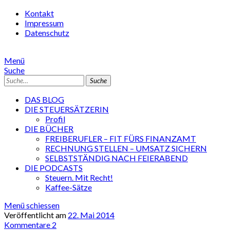
Kontakt
Impressum
Datenschutz
Menü
Suche
Suche
DAS BLOG
DIE STEUERSÄTZERIN
Profil
DIE BÜCHER
FREIBERUFLER – FIT FÜRS FINANZAMT
RECHNUNG STELLEN – UMSATZ SICHERN
SELBSTSTÄNDIG NACH FEIERABEND
DIE PODCASTS
Steuern. Mit Recht!
Kaffee-Sätze
Menü schiessen
Veröffentlicht am
22. Mai 2014
Kommentare 2