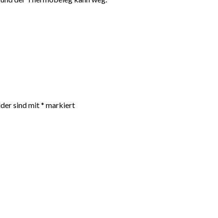
lder sind mit
*
markiert