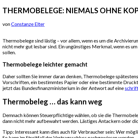
THERMOBELEGE: NIEMALS OHNE KOP
von
Constanze Elter
Thermobelege sind lästig – vor allem, wenn es um die Archivieru
nicht mehr gut lesbar sind. Ein ungünstiges Merkmal, wenn es u
sollen.
Thermobelege leichter gemacht
Daher sollten Sie immer daran denken, Thermobelege spätestens 
Vorschriften, ein bestimmtes Papier oder eine bestimmte Drucktec
jetzt das Bundesfinanzministerium in der Antwort auf eine
schrif
Thermobeleg … das kann weg
Demnach können Steuerpflichtige wählen, ob sie die Thermobele
dann nicht mehr aufbewahrt werden. Lästiges Antackern oder di
Tipp: Interessant kann dies auch für Verbraucher sein: Wer mög
So kann im Streitfall der Vertragsschluss nachgewiesen werden 