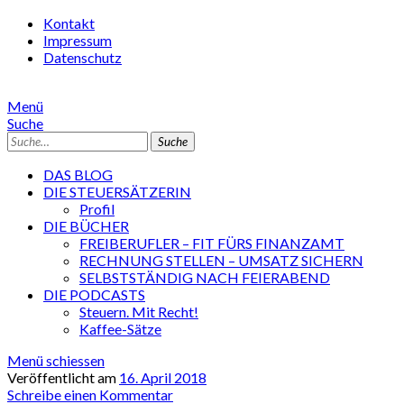
Kontakt
Impressum
Datenschutz
Menü
Suche
Suche
DAS BLOG
DIE STEUERSÄTZERIN
Profil
DIE BÜCHER
FREIBERUFLER – FIT FÜRS FINANZAMT
RECHNUNG STELLEN – UMSATZ SICHERN
SELBSTSTÄNDIG NACH FEIERABEND
DIE PODCASTS
Steuern. Mit Recht!
Kaffee-Sätze
Menü schiessen
Veröffentlicht am
16. April 2018
Schreibe einen Kommentar