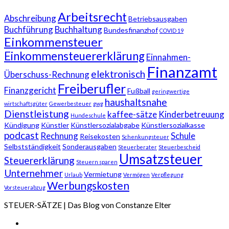
Arbeitsrecht
Abschreibung
Betriebsausgaben
Buchführung
Buchhaltung
Bundesfinanzhof
COVID 19
Einkommensteuer
Einkommensteuererklärung
Einnahmen-
Finanzamt
elektronisch
Überschuss-Rechnung
Freiberufler
Finanzgericht
Fußball
geringwertige
haushaltsnahe
wirtschaftsgüter
Gewerbesteuer
gwg
Dienstleistung
kaffee-sätze
Kinderbetreuung
Hundeschule
Kündigung
Künstler
Künstlersozialabgabe
Künstlersozialkasse
podcast
Rechnung
Schule
Reisekosten
Schenkungsteuer
Selbstständigkeit
Sonderausgaben
Steuerberater
Steuerbescheid
Umsatzsteuer
Steuererklärung
Steuern sparen
Unternehmer
Vermietung
Urlaub
Vermögen
Verpflegung
Werbungskosten
Vorsteuerabzug
STEUER-SÄTZE | Das Blog von Constanze Elter