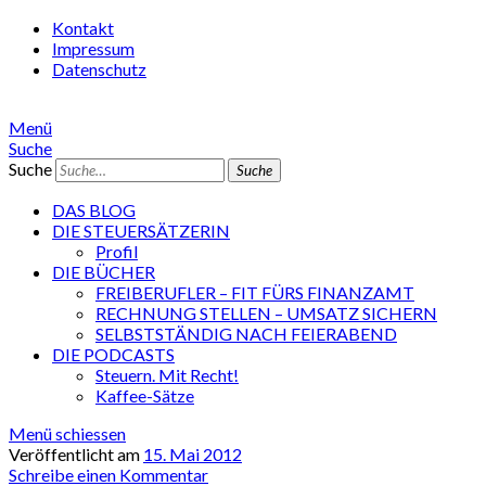
Kontakt
Impressum
Datenschutz
Menü
Suche
Suche
DAS BLOG
DIE STEUERSÄTZERIN
Profil
DIE BÜCHER
FREIBERUFLER – FIT FÜRS FINANZAMT
RECHNUNG STELLEN – UMSATZ SICHERN
SELBSTSTÄNDIG NACH FEIERABEND
DIE PODCASTS
Steuern. Mit Recht!
Kaffee-Sätze
Menü schiessen
Veröffentlicht am
15. Mai 2012
Schreibe einen Kommentar