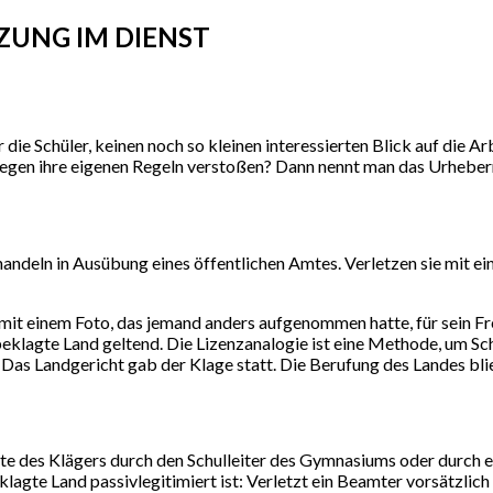
ZUNG IM DIENST
ie Schüler, keinen noch so kleinen interessierten Blick auf die A
 gegen ihre eigenen Regeln verstoßen? Dann nennt man das Urheber
 handeln in Ausübung eines öffentlichen Amtes. Verletzen sie mit e
em mit einem Foto, das jemand anders aufgenommen hatte, für se
eklagte Land geltend. Die Lizenzanalogie ist eine Methode, um Sc
as Landgericht gab der Klage statt. Die Berufung des Landes bl
te des Klägers durch den Schulleiter des Gymnasiums oder durch ei
klagte Land passivlegitimiert ist: Verletzt ein Beamter vorsätzlic