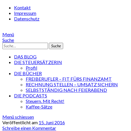
Kontakt
Impressum
Datenschutz
Menü
Suche
Suche
DAS BLOG
DIE STEUERSÄTZERIN
Profil
DIE BÜCHER
FREIBERUFLER – FIT FÜRS FINANZAMT
RECHNUNG STELLEN – UMSATZ SICHERN
SELBSTSTÄNDIG NACH FEIERABEND
DIE PODCASTS
Steuern. Mit Recht!
Kaffee-Sätze
Menü schiessen
Veröffentlicht am
15. Juni 2016
Schreibe einen Kommentar