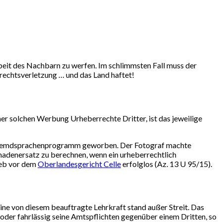
rbeit des Nachbarn zu werfen. Im schlimmsten Fall muss der
rechtsverletzung … und das Land haftet!
iner solchen Werbung Urheberrechte Dritter, ist das jeweilige
in Fremdsprachenprogramm geworben. Der Fotograf machte
hadenersatz zu berechnen, wenn ein urheberrechtlich
ieb vor dem
Oberlandesgericht Celle
erfolglos (Az. 13 U 95/15).
ne von diesem beauftragte Lehrkraft stand außer Streit. Das
h oder fahrlässig seine Amtspflichten gegenüber einem Dritten, so