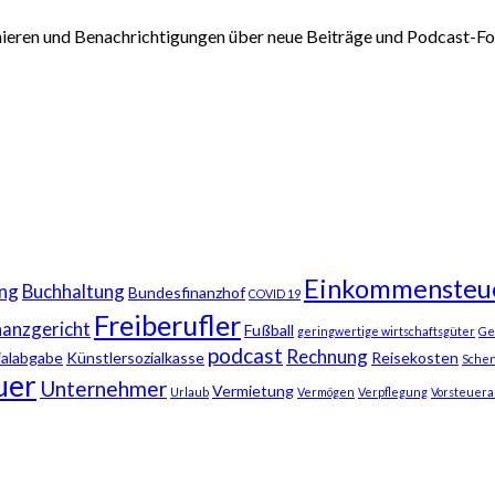
nieren und Benachrichtigungen über neue Beiträge und Podcast-Fol
Einkommensteu
ng
Buchhaltung
Bundesfinanzhof
COVID 19
Freiberufler
nanzgericht
Fußball
geringwertige wirtschaftsgüter
Ge
podcast
Rechnung
ialabgabe
Künstlersozialkasse
Reisekosten
Sche
uer
Unternehmer
Vermietung
Urlaub
Vermögen
Verpflegung
Vorsteuera