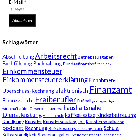
E-Mail
*
Schlagwörter
Arbeitsrecht
Abschreibung
Betriebsausgaben
Buchführung
Buchhaltung
Bundesfinanzhof
COVID 19
Einkommensteuer
Einkommensteuererklärung
Einnahmen-
Finanzamt
elektronisch
Überschuss-Rechnung
Freiberufler
Finanzgericht
Fußball
geringwertige
haushaltsnahe
wirtschaftsgüter
Gewerbesteuer
gwg
Dienstleistung
kaffee-sätze
Kinderbetreuung
Hundeschule
Kündigung
Künstler
Künstlersozialabgabe
Künstlersozialkasse
podcast
Rechnung
Schule
Reisekosten
Schenkungsteuer
Selbstständigkeit
Sonderausgaben
Steuerberater
Steuerbescheid