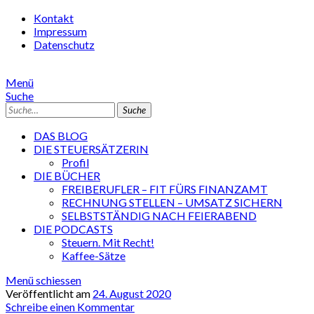
Kontakt
Impressum
Datenschutz
Menü
Suche
Suche
DAS BLOG
DIE STEUERSÄTZERIN
Profil
DIE BÜCHER
FREIBERUFLER – FIT FÜRS FINANZAMT
RECHNUNG STELLEN – UMSATZ SICHERN
SELBSTSTÄNDIG NACH FEIERABEND
DIE PODCASTS
Steuern. Mit Recht!
Kaffee-Sätze
Menü schiessen
Veröffentlicht am
24. August 2020
Schreibe einen Kommentar