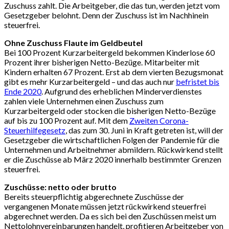
Zuschuss zahlt. Die Arbeitgeber, die das tun, werden jetzt vom
Gesetzgeber belohnt. Denn der Zuschuss ist im Nachhinein
steuerfrei.
Ohne Zuschuss Flaute im Geldbeutel
Bei 100 Prozent Kurzarbeitergeld bekommen Kinderlose 60
Prozent ihrer bisherigen Netto-Bezüge. Mitarbeiter mit
Kindern erhalten 67 Prozent. Erst ab dem vierten Bezugsmonat
gibt es mehr Kurzarbeitergeld – und das auch nur
befristet bis
Ende 2020
. Aufgrund des erheblichen Minderverdienstes
zahlen viele Unternehmen einen Zuschuss zum
Kurzarbeitergeld oder stocken die bisherigen Netto-Bezüge
auf bis zu 100 Prozent auf. Mit dem
Zweiten Corona-
Steuerhilfegesetz
, das zum 30. Juni in Kraft getreten ist, will der
Gesetzgeber die wirtschaftlichen Folgen der Pandemie für die
Unternehmen und Arbeitnehmer abmildern. Rückwirkend stellt
er die Zuschüsse ab März 2020 innerhalb bestimmter Grenzen
steuerfrei.
Zuschüsse: netto oder brutto
Bereits steuerpflichtig abgerechnete Zuschüsse der
vergangenen Monate müssen jetzt rückwirkend steuerfrei
abgerechnet werden. Da es sich bei den Zuschüssen meist um
Nettolohnvereinbarungen handelt, profitieren Arbeitgeber von