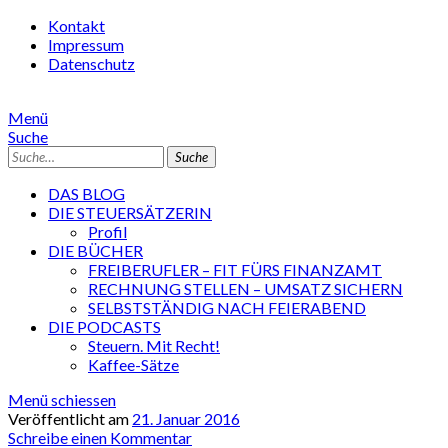
Kontakt
Impressum
Datenschutz
Menü
Suche
Suche
DAS BLOG
DIE STEUERSÄTZERIN
Profil
DIE BÜCHER
FREIBERUFLER – FIT FÜRS FINANZAMT
RECHNUNG STELLEN – UMSATZ SICHERN
SELBSTSTÄNDIG NACH FEIERABEND
DIE PODCASTS
Steuern. Mit Recht!
Kaffee-Sätze
Menü schiessen
Veröffentlicht am
21. Januar 2016
Schreibe einen Kommentar