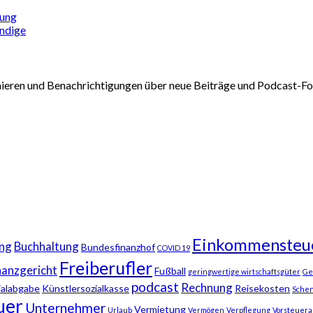
rung
ändige
nieren und Benachrichtigungen über neue Beiträge und Podcast-Fol
Einkommensteu
ng
Buchhaltung
Bundesfinanzhof
COVID 19
Freiberufler
nanzgericht
Fußball
geringwertige wirtschaftsgüter
Ge
podcast
Rechnung
ialabgabe
Künstlersozialkasse
Reisekosten
Sche
uer
Unternehmer
Vermietung
Urlaub
Vermögen
Verpflegung
Vorsteuera