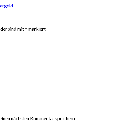
ergeld
lder sind mit
*
markiert
einen nächsten Kommentar speichern.