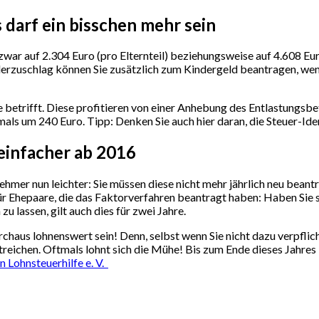
 darf ein bisschen mehr sein
war auf 2.304 Euro (pro Elternteil) beziehungsweise auf 4.608 Euro
rzuschlag können Sie zusätzlich zum Kindergeld beantragen, wenn 
e betrifft. Diese profitieren von einer Anhebung des Entlastungsbe
hmals um 240 Euro. Tipp: Denken Sie auch hier daran, die Steuer-I
einfacher ab 2016
er nun leichter: Sie müssen diese nicht mehr jährlich neu beantrag
ür Ehepaare, die das Faktorverfahren beantragt haben: Haben Sie si
 lassen, gilt auch dies für zwei Jahre.
durchaus lohnenswert sein! Denn, selbst wenn Sie nicht dazu verpflic
streichen. Oftmals lohnt sich die Mühe! Bis zum Ende dieses Jahre
n Lohnsteuerhilfe e. V.