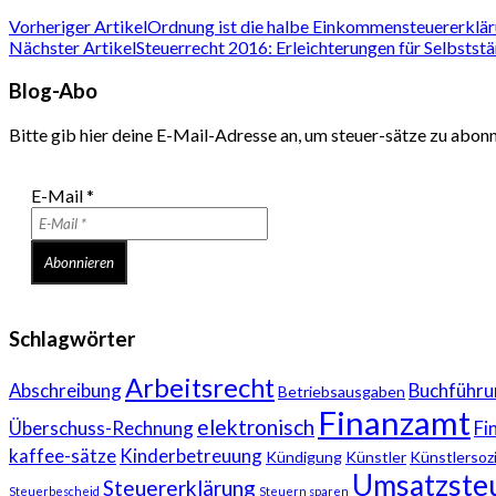
Vorheriger Artikel
Ordnung ist die halbe Einkommensteuererklä
Nächster Artikel
Steuerrecht 2016: Erleichterungen für Selbstst
Blog-Abo
Bitte gib hier deine E-Mail-Adresse an, um steuer-sätze zu abon
E-Mail
*
Schlagwörter
Arbeitsrecht
Abschreibung
Buchführu
Betriebsausgaben
Finanzamt
elektronisch
Überschuss-Rechnung
Fi
kaffee-sätze
Kinderbetreuung
Kündigung
Künstler
Künstlersoz
Umsatzste
Steuererklärung
Steuerbescheid
Steuern sparen