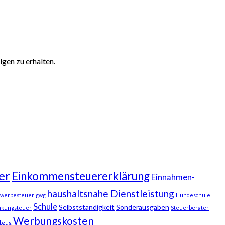
gen zu erhalten.
er
Einkommensteuererklärung
Einnahmen-
haushaltsnahe Dienstleistung
werbesteuer
gwg
Hundeschule
Schule
Selbstständigkeit
Sonderausgaben
nkungsteuer
Steuerberater
Werbungskosten
bzug